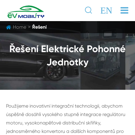

EN
Home
Řešení
Řešení Elektrické Pohonné
Jednotky
Použijeme inovativní integrační technologii, abychom
úspěšně dosáhli vysokého stupně integrace regulátoru
motoru, vysokonapěťové distribuční skříňky,
jednosměrného konvertoru a dalších komponentů pro