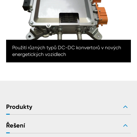
Použití různých typů DC-DC konvertorů v nových
energetických vozidlech
Produkty
Řešení