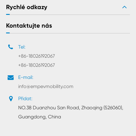
Rychlé odkazy
Kontaktujte nás
Tel:
+86-18026192067
+86-18026192067
E-mail:
info@empevmobility.com
Přidat:
NO.38 Duanzhou San Road, Zhaoqing (526060),
Guangdong, China