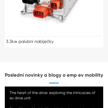
3.3kw palubní nabíječky
Poslední novinky a blogy o emp ev mobility
The heart of the drive: exploring the intricacies of
ev drive unit