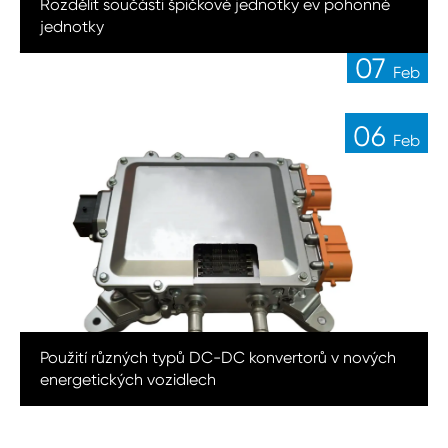
14
Rozdělit součásti špičkové jednotky ev pohonné
Feb
jednotky
07
Feb
06
Feb
Použití různých typů DC-DC konvertorů v nových
energetických vozidlech