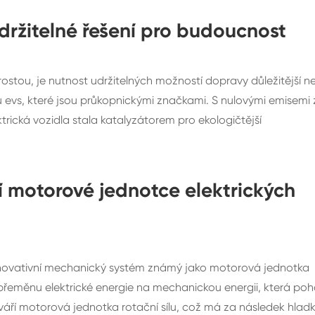
udržitelné řešení pro budoucnost
ostou, je nutnost udržitelných možností dopravy důležitější n
ku evs, které jsou průkopnickými značkami. S nulovými emisemi 
ektrická vozidla stala katalyzátorem pro ekologičtější
 motorové jednotce elektrických
a inovativní mechanický systém známý jako motorová jednotka
přeměnu elektrické energie na mechanickou energii, která poh
áří motorová jednotka rotační sílu, což má za následek hlad