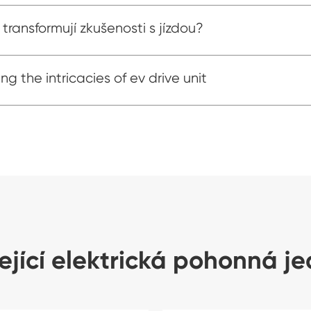
ransformují zkušenosti s jízdou?
ng the intricacies of ev drive unit
ející elektrická pohonná j