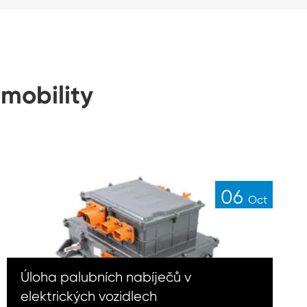
mobility
06
Oct
Úloha palubních nabíječů v
elektrických vozidlech