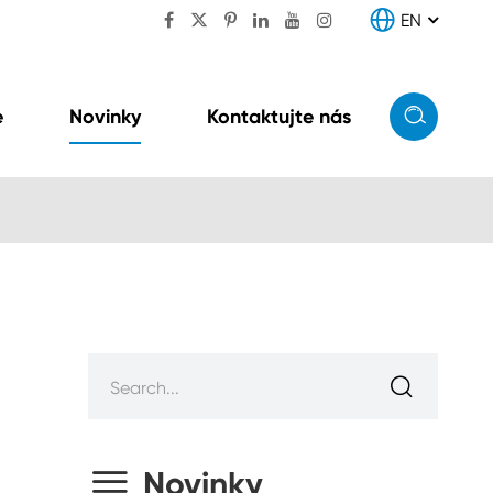

EN


e
Novinky
Kontaktujte nás

 motoru
Konverzní a distribuční
jednotka (kombinovaná

jednotka cdu)
Novinky