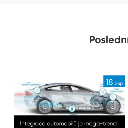
Posledn
18
Sep
Integrace automobilů je mega-trend