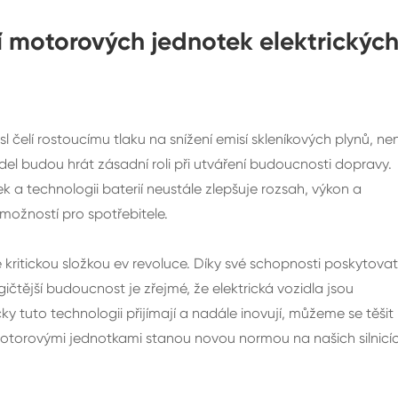
 motorových jednotek elektrickýc
elí rostoucímu tlaku na snížení emisí skleníkových plynů, nen
el budou hrát zásadní roli při utváření budoucnosti dopravy.
 a technologii baterií neustále zlepšuje rozsah, výkon a
 možností pro spotřebitele.
 kritickou složkou ev revoluce. Díky své schopnosti poskytovat
čtější budoucnost je zřejmé, že elektrická vozidla jsou
 tuto technologii přijímají a nadále inovují, můžeme se těšit
motorovými jednotkami stanou novou normou na našich silnicí