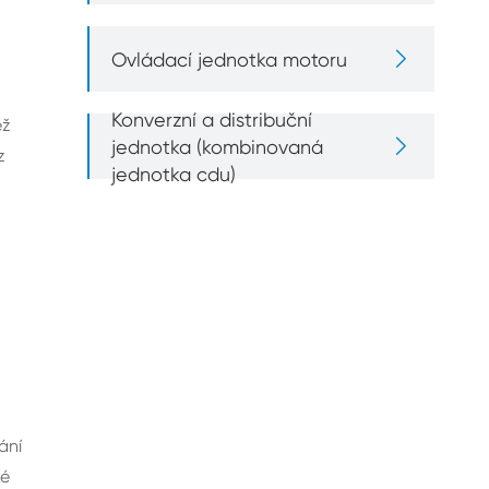

Ovládací jednotka motoru
Konverzní a distribuční
ež

jednotka (kombinovaná
z
jednotka cdu)
ání
ké