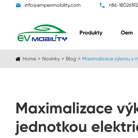

info@empevmobility.com

+86-1802619
Produkty
Oem
Home
Novinky
Blog
Maximalizace výkonu s m
Maximalizace vý
Jednotek konvertoru
Pa
jednotkou elektri
dc/dc
(