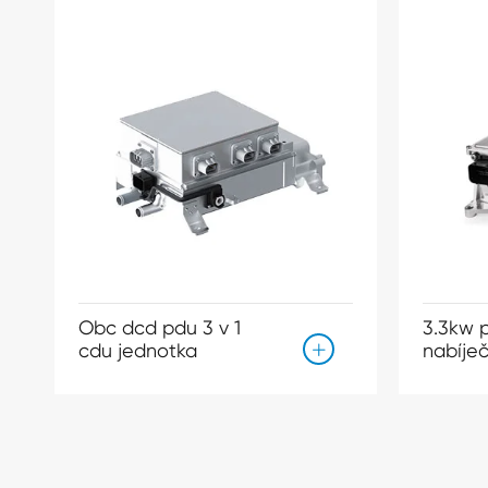
Obc dcd pdu 3 v 1
3.3kw 
cdu jednotka
nabíje
