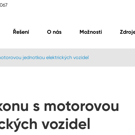
2067
Řešení
O nás
Možnosti
Zdroj
otorovou jednotkou elektrických vozidel
konu s motorovou
lubní nabíječka
Ovládací jednotka
ckých vozidel
jednotka obc)