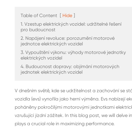
Table of Content
[
Hide
]
1. Vzestup elektrických vozidel: udržitelné řešení
pro budoucnost
2. Napájení revoluce: porozumění motorové
1.5kw dc/dc konvertor
jednotce elektrických vozidel
3. Vypouštění výkonu: výhody motorové jednotky
elektrických vozidel
4. Budoucnost dopravy: objímání motorových
jednotek elektrických vozidel
V dnešním světě, kde se udržitelnost a zachování se s
vozidla (evs) vynořila jako herní výměna. Evs nabízejí 
poháněny pokročilými motorovými jednotkami elektrických
vzrušující jízdní zážitek. In this blog post, we will delve
plays a crucial role in maximizing performance.