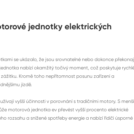
torové jednotky elektrických
otkami se ukázalo, že jsou srovnatelné nebo dokonce překonaj
jednotka nabízí okamžitý točivý moment, což poskytuje rychl
mu zážitku. Kromě toho nepřítomnost posunu zařízení a
dnějšímu jízdě.
žívají vyšší účinnosti v porovnání s tradičními motory. S menš
ůže motorová jednotka ev převést vyšší procento elektrické
ho rozsahu a snížené spotřeby energie a nabízí řidiči úsporné