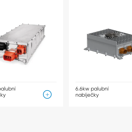
palubní
6.6kw palubní
čky
nabíječky
