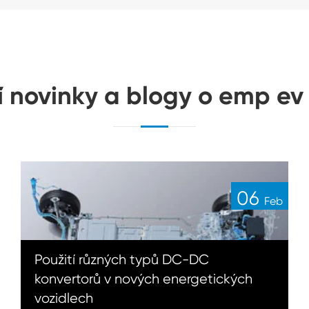
í novinky a blogy o emp ev 
06
Feb
Použití různých typů DC-DC
konvertorů v nových energetických
vozidlech