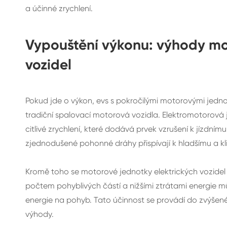
a účinné zrychlení.
Vypouštění výkonu: výhody mo
vozidel
Pokud jde o výkon, evs s pokročilými motorovými jedn
tradiční spalovací motorová vozidla. Elektromotorová 
citlivé zrychlení, které dodává prvek vzrušení k jízdní
zjednodušené pohonné dráhy přispívají k hladšímu a kli
Kromě toho se motorové jednotky elektrických vozidel u
počtem pohyblivých částí a nižšími ztrátami energie m
energie na pohyb. Tato účinnost se provádí do zvýšené
výhody.