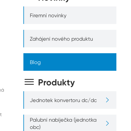
Firemní novinky
Zahájení nového produktu
Blog

Produkty
ká

Jednotek konvertoru dc/dc
t
Palubní nabíječka (jednotka

obc)