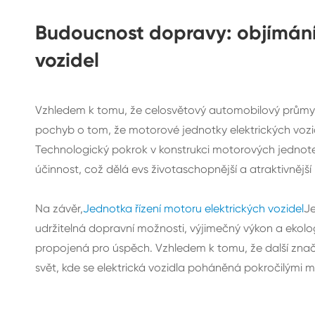
Budoucnost dopravy: objímání
vozidel
Vzhledem k tomu, že celosvětový automobilový průmysl č
pochyb o tom, že motorové jednotky elektrických vozid
Technologický pokrok v konstrukci motorových jednotek
účinnost, což dělá evs životaschopnější a atraktivnější
Na závěr,
Jednotka řízení motoru elektrických vozidel
Je
udržitelná dopravní možnosti, výjimečný výkon a ekologi
propojená pro úspěch. Vzhledem k tomu, že další značky
svět, kde se elektrická vozidla poháněná pokročilými 